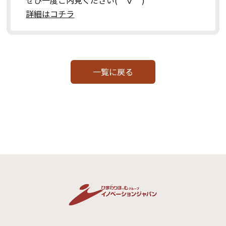
ぜひ一度ご内見ください(⌒∇⌒)
詳細はコチラ
一覧に戻る