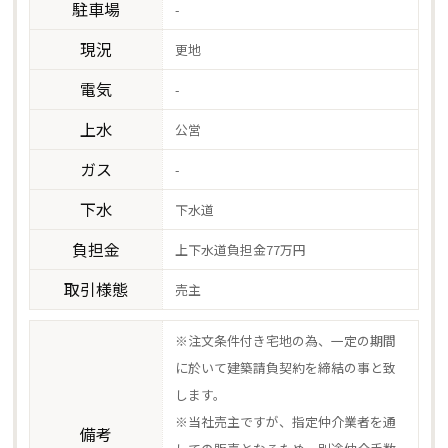
駐車場
-
現況
更地
電気
-
上水
公営
ガス
-
下水
下水道
負担金
上下水道負担金77万円
取引様態
売主
※注文条件付き宅地の為、一定の期間
に於いて建築請負契約を締結の事と致
します。
※当社売主ですが、指定仲介業者を通
備考