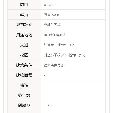
間口
約8.13ｍ
幅員
東 約6.0ｍ
都市計画
非線引区域
用途地域
第1種住居地域
交通
津幡駅 徒歩約19分
校区
井上小学校 ／ 津幡南中学校
建築条件
建築条件付き
建物面積
-
構造
-
築年数
-
間取り
--（-）