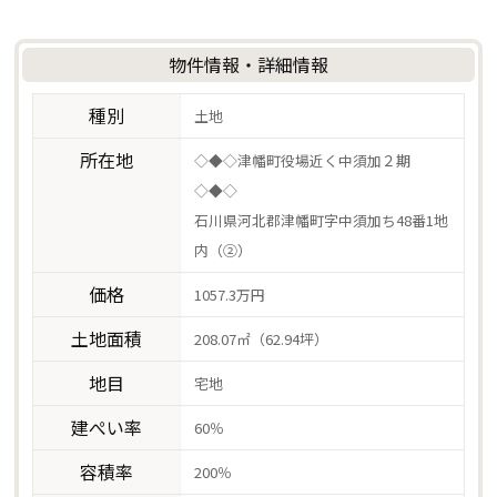
物件情報・詳細情報
種別
土地
所在地
◇◆◇津幡町役場近く中須加２期
◇◆◇
石川県河北郡津幡町字中須加ち48番1地
内（②）
価格
1057.3万円
土地面積
208.07㎡（62.94坪）
地目
宅地
建ぺい率
60％
容積率
200％