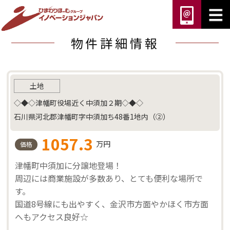
物件詳細情報
土地
◇◆◇津幡町役場近く中須加２期◇◆◇
石川県河北郡津幡町字中須加ち48番1地内（②）
1057.3
万円
価格
津幡町中須加に分譲地登場！
周辺には商業施設が多数あり、とても便利な場所で
す。
国道8号線にも出やすく、金沢市方面やかほく市方面
へもアクセス良好☆